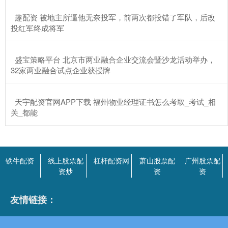
​趣配资 被地主所逼他无奈投军，前两次都投错了军队，后改
投红军终成将军
​盛宝策略平台 北京市两业融合企业交流会暨沙龙活动举办，
32家两业融合试点企业获授牌
​天宇配资官网APP下载 福州物业经理证书怎么考取_考试_相
关_都能
铁牛配资
线上股票配
杠杆配资网
萧山股票配
广州股票配
资炒
资
资
友情链接：