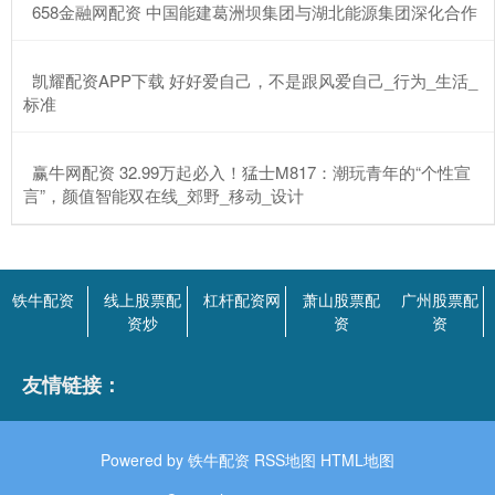
​658金融网配资 中国能建葛洲坝集团与湖北能源集团深化合作
​凯耀配资APP下载 好好爱自己，不是跟风爱自己_行为_生活_
标准
​赢牛网配资 32.99万起必入！猛士M817：潮玩青年的“个性宣
言”，颜值智能双在线_郊野_移动_设计
铁牛配资
线上股票配
杠杆配资网
萧山股票配
广州股票配
资炒
资
资
友情链接：
Powered by
铁牛配资
RSS地图
HTML地图