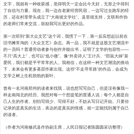
文字，我就有一种收获感，觉得明天一定会比今天好，无形之中得到
了自信与力量。现在，我一边在老家经营民宿，一边写过去跑车的经
历，还在村里带头成立了“大南坡文学社”。县里很支持，文联和作协
的老师们常来交流，鼓励我写出更好的作品。
第一次听到“新大众文艺”这个词，我愣了一下，第一反应想起以前在
旧书摊常淘的《大众文艺》杂志。再一品，我不就是这股文艺潮流中
的一员吗？普通劳动者参与创作并能出书，证明了文学的包容性——
不只“高大上”，也可以“低小微”。像“外卖诗人”王计兵、“田鼠大婶”裴
爱民，我们都是平平常常的人。我相信，在这样一种文艺潮流的推动
下，未来会有更多基层作家出现。这些“不走寻常路”的作品，会成为
文学之树上生机勃勃的新叶。
曾有一名河南郑州的读者来找我，说也想写写自己，但是没有像我一
样走南闯北的经历。我想对每一个想提笔的普通人说：每个人都是自
己人生的作者。别怕写得少、写得不好，不妨从写日记开始。只要你
记录的是真实的生活，表达的是真实的情感，就一定能找到属于自己
的读者。
（作者为河南修武县作协副主席，人民日报记者陈圆圆采访整理）