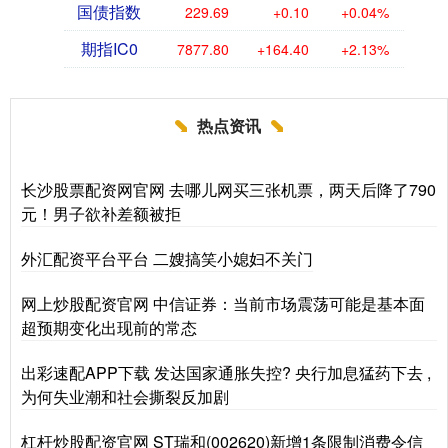
国债指数
229.69
+0.10
+0.04%
期指IC0
7877.80
+164.40
+2.13%
热点资讯
长沙股票配资网官网 去哪儿网买三张机票，两天后降了790
元！男子欲补差额被拒
外汇配资平台平台 二嫂搞笑小媳妇不关门
网上炒股配资官网 中信证券：当前市场震荡可能是基本面
超预期变化出现前的常态
出彩速配APP下载 发达国家通胀失控? 央行加息猛药下去 ,
为何失业潮和社会撕裂反加剧
杠杆炒股配资官网 ST瑞和(002620)新增1条限制消费令信