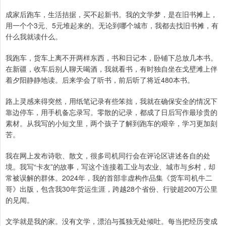
成家后跑车，生活拮据，买不起新书。我的文学梦，是在旧书摊上，
用一个个3元、5元堆起来的。无论到哪个城市，我都去找旧书摊，有
什么我就读什么。
我跑车，货车上离不开两样东西，书和日记本，卧铺下总放几本书。
在新疆，收车后别人聊天喝酒，我就看书，有时独自坐在戈壁滩上伴
着夕阳静静地读。后来学会了听书，前后听了将近480本书。
路上灵感来得突然，用纸笔记录有些笨拙，我就在确保安全的情况下
靠边停车，用手机备忘录写。零散的记录，都成了日后写作最珍贵的
素材。从我写的小短文里，两个孩子了解到跑车的艰辛，学习更加刻
苦。
我在网上发布诗歌、散文，很多司机同行会在评论区讲述各自的处
境。我写“卡友”的故事，写这个连接着工业与农业、城市与乡村，却
常被误解的群体。2024年，我的首部非虚构作品集《货车司机牛二
哥》出版，包含我30年货运生涯，跨越28个省份、行驶超200万公里
的见闻。
文学就是我的家。没有文学，漂泊与孤独无处倾吐。每当把经历变成