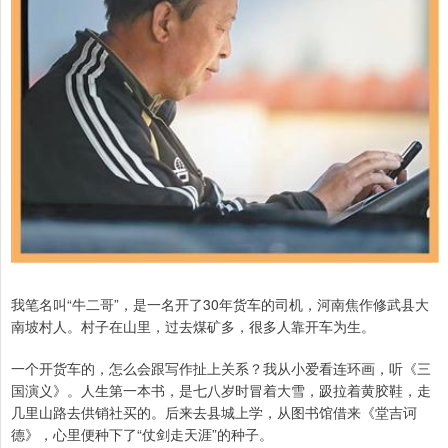
我笔名叫“牛二哥”，是一名开了30年货车的司机，河南焦作修武县大
南坡村人。村子在山里，过去煤矿多，很多人靠开车为生。
一个开货车的，怎么会跟写作扯上关系？我从小爱看连环画，听《三
国演义》。人生第一本书，是七八岁时冒着大雪，趿拉着黄胶鞋，走
几里山路去供销社买的。后来去县城上学，从图书馆借来《堂吉诃
德》，心里便种下了“仗剑走天涯”的种子。